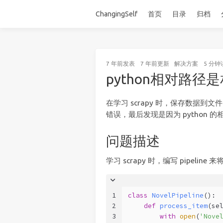
ChangingSelf
首页
目录
归档
7 年前
发表
7 年前
更新
解决方案
5 分钟
python相对路径
在学习 scrapy 时，保存数据
错误，最后发现是因为 python 
问题描述
学习 scrapy 时，编写 pipel
1
class
NovelPipeline
():
2
def
process_item
(
se
3
with
open
(
'Nove