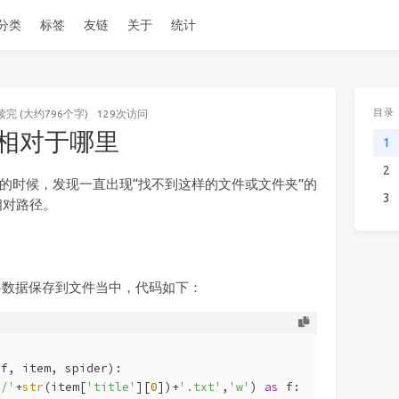
分类
标签
友链
关于
统计
目录
读完 (大约796个字)
129
次访问
是相对于哪里
1
2
到文件的时候，发现一直出现“找不到这样的文件或文件夹”的
3
的相对路径。
ine 来将数据保存到文件当中，代码如下：
lf, item, spider
):
l/'
+
str
(item[
'title'
][
0
])+
'.txt'
,
'w'
) 
as
 f: