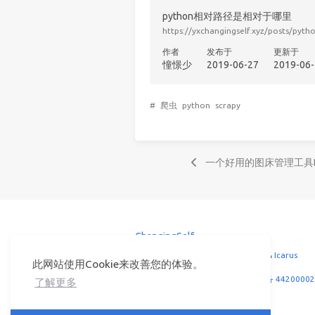
python相对路径是相对于哪里
https://yxchangingself.xyz/posts/pyth
作者
发布于
更新于
憧憬少
2019-06-27
2019-06-
#
爬虫
python
scrapy
一个好用的图床管理工具Pi
ChangingSelf
© 2026 憧憬少
Powered by
Hexo
&
Icarus
此网站使用Cookie来改善您的体验。
共
41069
个访客
湘ICP备2021000400号-1
粤公网安备 44200002
了解更多