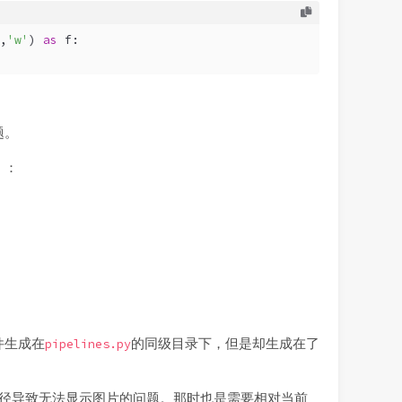
,
'w'
) 
as
 f:
！
题。
）：
件生成在
的同级目录下，但是却生成在了
pipelines.py
对路径导致无法显示图片的问题。那时也是需要相对当前