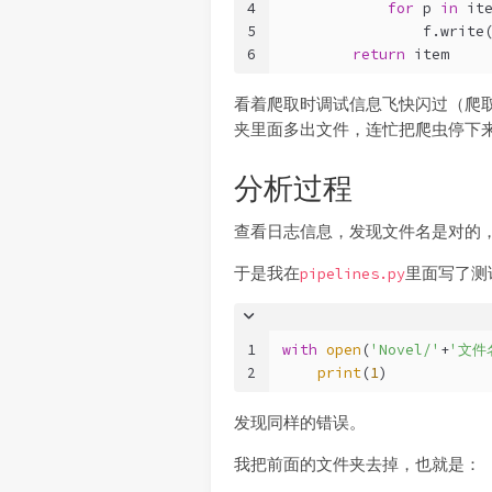
4
for
 p 
in
 it
5
                f.write
6
return
 item
看着爬取时调试信息飞快闪过（爬取的
夹里面多出文件，连忙把爬虫停下来
分析过程
查看日志信息，发现文件名是对的
于是我在
里面写了测
pipelines.py
1
with
open
(
'Novel/'
+
'文件
2
print
(
1
)
发现同样的错误。
我把前面的文件夹去掉，也就是：