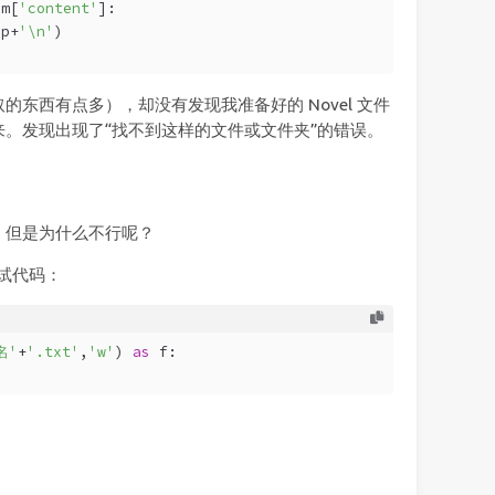
em[
'content'
]:
(p+
'\n'
)
东西有点多），却没有发现我准备好的 Novel 文件
。发现出现了“找不到这样的文件或文件夹”的错误。
，但是为什么不行呢？
试代码：
名'
+
'.txt'
,
'w'
) 
as
 f: