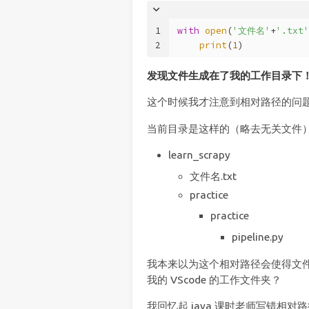
1
with
open
(
'文件名'
+
'.txt'
2
print
(
1
)
发现文件生成在了我的工作目录下
这个时候我才注意到相对路径的问
当前目录是这样的（略去无关文件
learn_scrapy
文件名.txt
practice
practice
pipeline.py
我本来以为这个相对路径会使得文
我的 VScode 的工作文件夹？
我回忆起 java 课时老师写错相