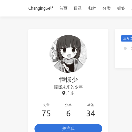
ChangingSelf
首页
目录
归档
分类
标签
三月 2
憧憬少
憧憬未来的少年
广东
文章
分类
标签
75
6
34
关注我