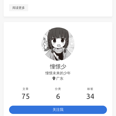
阅读更多
憧憬少
憧憬未来的少年
广东
文章
分类
标签
75
6
34
关注我