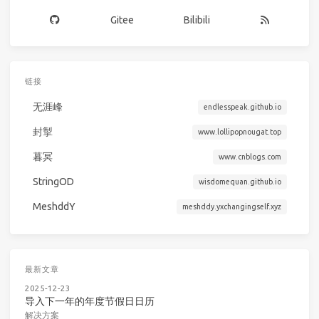
Gitee
Bilibili
链接
无涯峰
endlesspeak.github.io
封掣
www.lollipopnougat.top
暮冥
www.cnblogs.com
StringOD
wisdomequan.github.io
MeshddY
meshddy.yxchangingself.xyz
最新文章
2025-12-23
导入下一年的年度节假日日历
解决方案